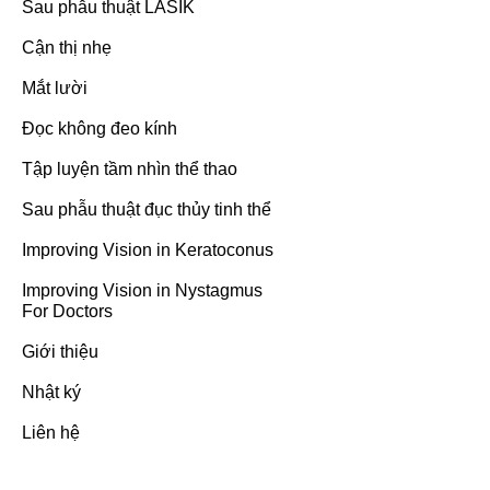
Sau phẫu thuật LASIK
Cận thị nhẹ
Mắt lười
Đọc không đeo kính
Tập luyện tầm nhìn thể thao
Sau phẫu thuật đục thủy tinh thể
Improving Vision in Keratoconus
Improving Vision in Nystagmus
For Doctors
Giới thiệu
Nhật ký
Liên hệ