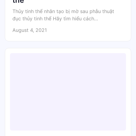
thể
Thủy tinh thể nhân tạo bị mờ sau phẫu thuật
đục thủy tinh thể Hãy tìm hiểu cách…
August 4, 2021