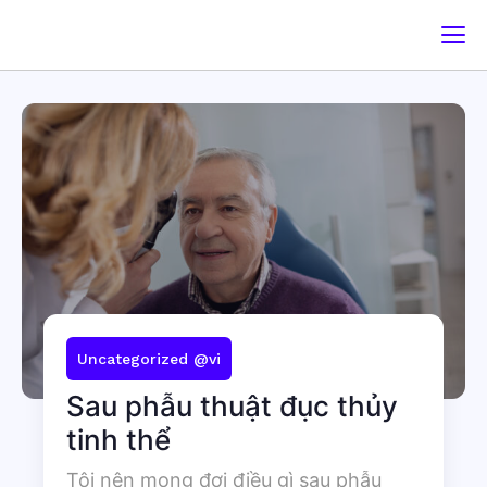
Uncategorized @vi
Sau phẫu thuật đục thủy
tinh thể
Tôi nên mong đợi điều gì sau phẫu