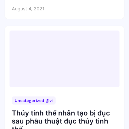
August 4, 2021
Uncategorized @vi
Thủy tinh thể nhân tạo bị đục
sau phẫu thuật đục thủy tinh