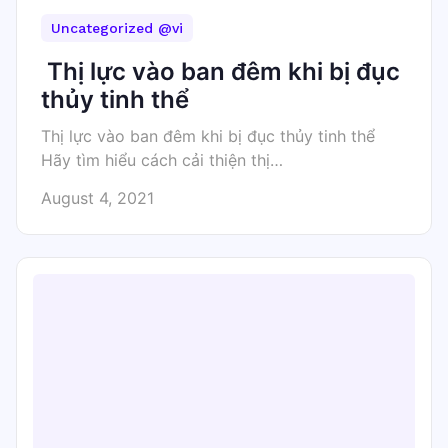
Uncategorized @vi
Thị lực vào ban đêm khi bị đục
thủy tinh thể
Thị lực vào ban đêm khi bị đục thủy tinh thể
Hãy tìm hiểu cách cải thiện thị…
August 4, 2021