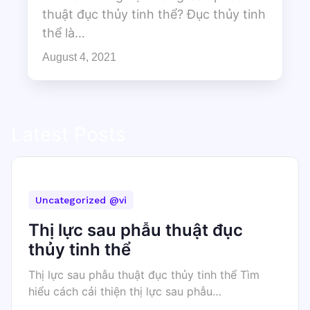
thuật đục thủy tinh thể? Đục thủy tinh
thể là…
August 4, 2021
Latest Posts
Uncategorized @vi
Thị lực sau phẫu thuật đục
thủy tinh thể
Thị lực sau phẫu thuật đục thủy tinh thể Tìm
hiểu cách cải thiện thị lực sau phẫu…