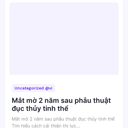
Uncategorized @vi
Mắt mờ 2 năm sau phẫu thuật
đục thủy tinh thể
Mắt mờ 2 năm sau phẫu thuật đục thủy tinh thể
Tìm hiểu cách cải thiện thị lực…