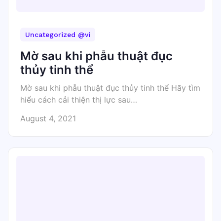
Uncategorized @vi
Mờ sau khi phẫu thuật đục
thủy tinh thể
Mờ sau khi phẫu thuật đục thủy tinh thể Hãy tìm
hiểu cách cải thiện thị lực sau…
August 4, 2021